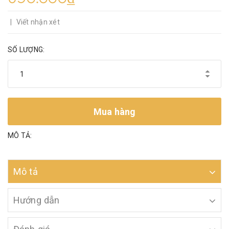
|
Viết nhận xét
SỐ LƯỢNG:
Mua hàng
MÔ TẢ:
Mô tả
Hướng dẫn