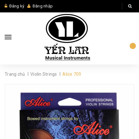
Đăng ký
Đăng nhập
|
|
Trang chủ
Violin Strings
Alice 709