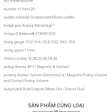
nut material Bone
number of frets 20
saddle material Compensated Bone saddle
bridge pins Ibanez Advantage™
strings D'Addario® XTAPB1253
string gauge .012/.016/.024/.032/.042/.053
string space 11mm
factory tuning 1E,2B,3G,4D,5A,6E
pickup Ibanez AP11 Magnetic & Contact
preamp Ibanez Custom Electronics w/ Magnetic Pickup Volume
and Contact Pickup Volume
output jack Dual Outputs (Mono Out / Stereo Out)
SẢN PHẨM CÙNG LOẠI