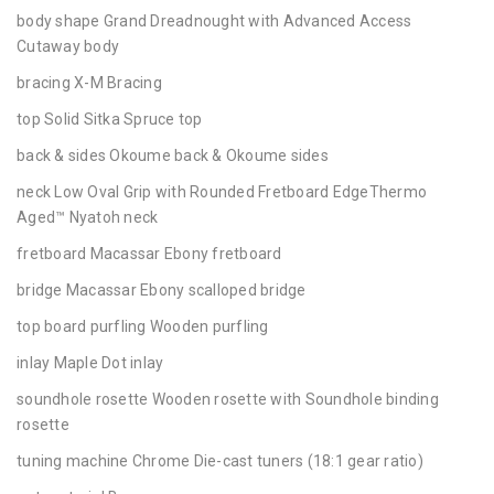
body shape Grand Dreadnought with Advanced Access
Cutaway body
bracing X-M Bracing
top Solid Sitka Spruce top
back & sides Okoume back & Okoume sides
neck Low Oval Grip with Rounded Fretboard EdgeThermo
Aged™ Nyatoh neck
fretboard Macassar Ebony fretboard
bridge Macassar Ebony scalloped bridge
top board purfling Wooden purfling
inlay Maple Dot inlay
soundhole rosette Wooden rosette with Soundhole binding
rosette
tuning machine Chrome Die-cast tuners (18:1 gear ratio)