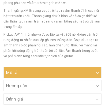
phong phú hơn và âm trầm mạnh mẽ hơn.
Thanh giằng XM Bracing vượt trội tạo ra âm thanh đỉnh cao nổi
bật trên sân khấu. Thanh giằng chữ X hình vỏ sò được thiết kế
cẩn thận, tạo ra âm trầm rõ ràng và âm bổng sắc nét với dải âm
trung ấm áp.
Pickup AP11 nhỏ, nhẹ và được lắp tại vị trí để nó không cản trở
rung động tự nhiên của lớp gỗ trên thùng đàn. Bộ pickup tạo ra
âm thanh có độ phản hồi cao, hạn chế hú tối thiểu và mang lại
phản hồi sống động trên toàn bộ dải tần. Âm thanh trong suốt
và phản ánh tông acoustic tự nhiên của guitar.
Mô tả
Hướng dẫn
Đánh giá