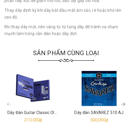
phận tiếp xúc để giảm mồ hôi, dầu tay gây oxi hóa.
Thay dây định kỳ khi dây bắt đầu mất âm sắc, rè hoặc khó lên
cao độ.
Khi thay dây mới, nên căng từ từ từng dây để tránh va chạm
mạnh làm hỏng cần đàn hoặc dây đứt.
SẢN PHẨM CÙNG LOẠI
prev
Dây Đàn Guitar Classic Olympia ART-C2843/NT
Dây đàn SAVAREZ 510 AJ
210.000₫
500.000₫