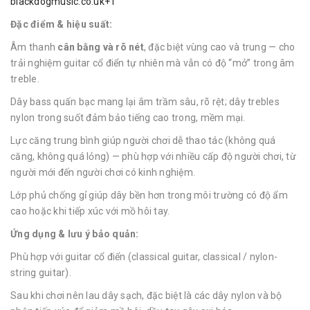
blackdogmusic.co.uk+1
Đặc điểm & hiệu suất:
Âm thanh
cân bằng và rõ nét
, đặc biệt vùng cao và trung — cho
trải nghiệm guitar cổ điển tự nhiên mà vẫn có độ “mở” trong âm
treble.
Dây bass quấn bạc mang lại âm trầm sâu, rõ rệt; dây trebles
nylon trong suốt đảm bảo tiếng cao trong, mềm mại.
Lực căng trung bình giúp người chơi dễ thao tác (không quá
căng, không quá lỏng) — phù hợp với nhiều cấp độ người chơi, từ
người mới đến người chơi có kinh nghiệm.
Lớp phủ chống gỉ giúp dây bền hơn trong môi trường có độ ẩm
cao hoặc khi tiếp xúc với mồ hôi tay.
Ứng dụng & lưu ý bảo quản:
Phù hợp với guitar cổ điển (classical guitar, classical / nylon-
string guitar).
Sau khi chơi nên lau dây sạch, đặc biệt là các dây nylon và bộ