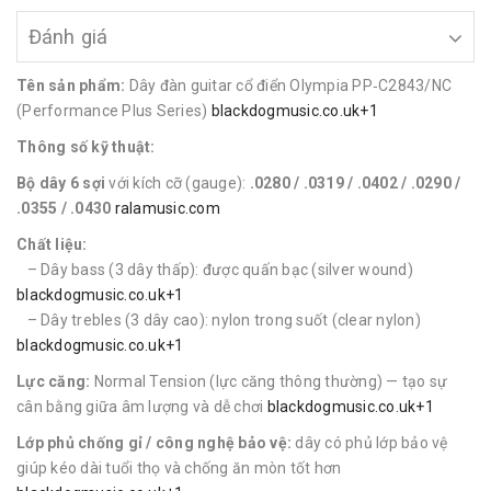
Đánh giá
Tên sản phẩm:
Dây đàn guitar cổ điển Olympia PP‑C2843/NC
(Performance Plus Series)
blackdogmusic.co.uk+1
Thông số kỹ thuật:
Bộ dây 6 sợi
với kích cỡ (gauge):
.0280 / .0319 / .0402 / .0290 /
.0355 / .0430
ralamusic.com
Chất liệu:
– Dây bass (3 dây thấp): được quấn bạc (silver wound)
blackdogmusic.co.uk+1
– Dây trebles (3 dây cao): nylon trong suốt (clear nylon)
blackdogmusic.co.uk+1
Lực căng:
Normal Tension (lực căng thông thường) — tạo sự
cân bằng giữa âm lượng và dễ chơi
blackdogmusic.co.uk+1
Lớp phủ chống gỉ / công nghệ bảo vệ:
dây có phủ lớp bảo vệ
giúp kéo dài tuổi thọ và chống ăn mòn tốt hơn