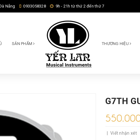
 Đà Nẵng
0933058328
9h - 21h từ thứ 2 đến thứ 7
Ủ
SẢN PHẨM
THƯƠNG HIỆU
G7TH G
550.00
|
Viết nhận xét