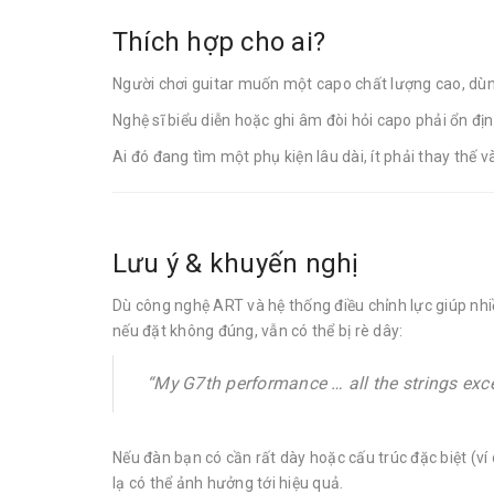
Thích hợp cho ai?
Người chơi guitar muốn một capo chất lượng cao, dùn
Nghệ sĩ biểu diễn hoặc ghi âm đòi hỏi capo phải ổn định,
Ai đó đang tìm một phụ kiện lâu dài, ít phải thay thế
Lưu ý & khuyến nghị
Dù công nghệ ART và hệ thống điều chỉnh lực giúp nh
nếu đặt không đúng, vẫn có thể bị rè dây:
“My G7th performance … all the strings exce
Nếu đàn bạn có cần rất dày hoặc cấu trúc đặc biệt (v
lạ có thể ảnh hưởng tới hiệu quả.