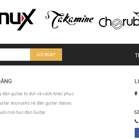
GỬI NGAY
T
 ĐĂNG
L
đàn guitar bị đứt và cách khắc phục
itar accoustic và đàn guitar classic
ười mới học đàn Guitar