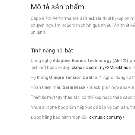
Mô tả sản phẩm
Capo G7th Performance 3 (Black) là thiết bị kẹp phím 
chuyển hợp âm hoặc tinh chỉnh quá nhiều. Với thiết k
ổn định.
Tính năng nổi bật
Công nghệ
Adaptive Radius Technology (ART®)
: p
lệch nốt hoặc rè dây.
ckmusic.com.my+2Musikhaus 
Hệ thống
Unique Tension Control™
: người dùng có t
Hoàn thiện màu
Satin Black
/ Black: phối hợp đẹp với
Thiết kế một tay thao tác: có thể kẹp hoặc tháo cap
Nhựa silicone bọc phần tiếp xúc để bảo vệ cần đàn, t
Được hãng bảo hành trọn đời.
ckmusic.com.my+1