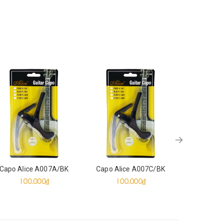
Capo Alice A007A/BK
Capo Alice A007C/BK
Capo Na
100.000₫
100.000₫
49