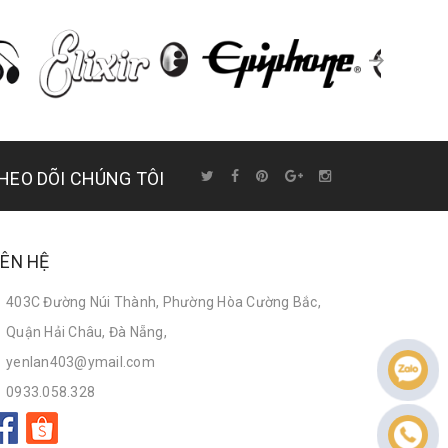
HEO DÕI CHÚNG TÔI
IÊN HỆ
403C Đường Núi Thành, Phường Hòa Cường Bắc,
Quận Hải Châu, Đà Nẵng,
yenlan403@ymail.com
0933.058.328