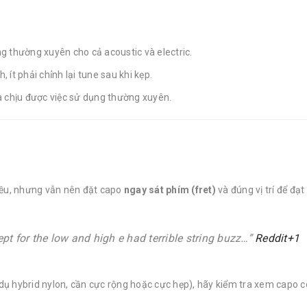
g thường xuyên cho cả acoustic và electric.
 ít phải chỉnh lại tune sau khi kẹp.
 và chịu được việc sử dụng thường xuyên.
iều, nhưng vẫn nên đặt capo
ngay sát phím (fret)
và đúng vị trí để đạ
pt for the low and high e had terrible string buzz…”
Reddit+1
í dụ hybrid nylon, cần cực rộng hoặc cực hẹp), hãy kiểm tra xem capo