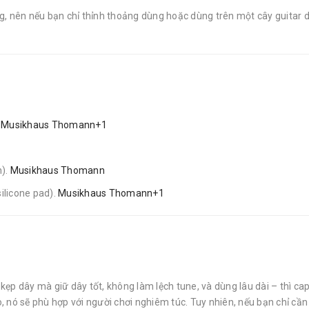
g, nên nếu bạn chỉ thỉnh thoảng dùng hoặc dùng trên một cây guitar 
.
Musikhaus Thomann+1
n).
Musikhaus Thomann
silicone pad).
Musikhaus Thomann+1
ẹp dây mà giữ dây tốt, không làm lệch tune, và dùng lâu dài – thì c
o, nó sẽ phù hợp với người chơi nghiêm túc. Tuy nhiên, nếu bạn chỉ cần