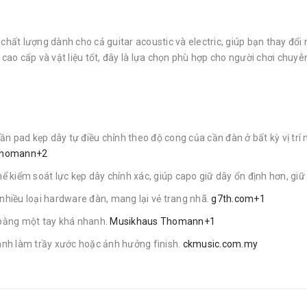
chất lượng dành cho cả guitar acoustic và electric, giúp bạn thay đổi
ế cao cấp và vật liệu tốt, đây là lựa chọn phù hợp cho người chơi ch
hần pad kẹp dây tự điều chỉnh theo độ cong của cần đàn ở bất kỳ vị trí 
Thomann+2
hể kiểm soát lực kẹp dây chính xác, giúp capo giữ dây ổn định hơn, giữ
 nhiều loại hardware đàn, mang lại vẻ trang nhã.
g7th.com+1
o bằng một tay khá nhanh.
Musikhaus Thomann+1
ránh làm trầy xước hoặc ảnh hưởng finish.
ckmusic.com.my