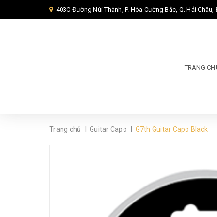
403C Đường Núi Thành, P. Hòa Cường Bắc, Q. Hải Châu,
TRANG CH
|
|
Trang chủ
Guitar Capo
G7th Guitar Capo Black