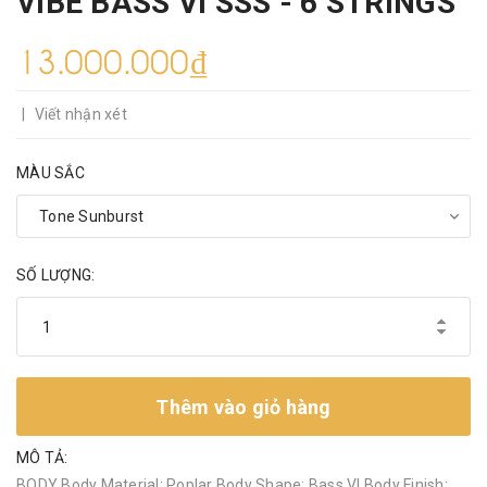
VIBE BASS VI SSS - 6 STRINGS
13.000.000₫
|
Viết nhận xét
MÀU SẮC
SỐ LƯỢNG:
Thêm vào giỏ hàng
MÔ TẢ:
BODY Body Material: Poplar Body Shape: Bass VI Body Finish: