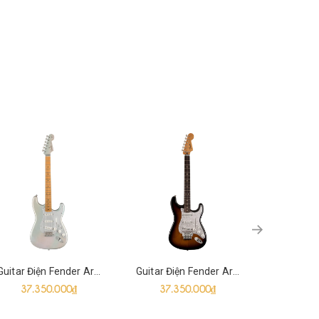
Guitar Điện Fender Artist H.E.R. Stratocaster SSS, Chrome Glow
Guitar Điện Fender Artist Dave Murray Stratocaster SSS, Tone Sunburst
37.350.000₫
37.350.000₫
37.3