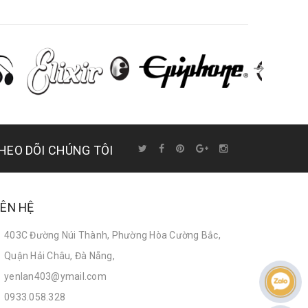
HEO DÕI CHÚNG TÔI
IÊN HỆ
403C Đường Núi Thành, Phường Hòa Cường Bắc,
Quận Hải Châu, Đà Nẵng,
yenlan403@ymail.com
0933.058.328