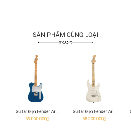
SẢN PHẨM CÙNG LOẠI
Guitar Điện Fender Artist J Mascis Telecaster SS, Bottle Rocket Blue Flake
Guitar Điện Fender Artist Ed O'Brien EOB Sustainer Stratocaster HSH, Olympic White
39.050.000₫
38.200.000₫