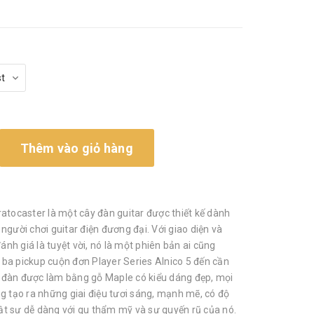
Thêm vào giỏ hàng
ratocaster là một cây đàn guitar được thiết kế dành
người chơi guitar điện đương đại. Với giao diện và
h giá là tuyệt vời, nó là một phiên bản ai cũng
ba pickup cuộn đơn Player Series Alnico 5 đến cần
đàn được làm bằng gỗ Maple có kiểu dáng đẹp, mọi
g tạo ra những giai điệu tươi sáng, mạnh mẽ, có độ
thật sự dễ dàng với gu thẩm mỹ và sự quyến rũ của nó.