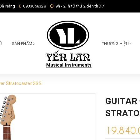
 Đà Nẵng
0933058328
9h - 21h từ thứ 2 đến thứ 7
Ủ
SẢN PHẨM
THƯƠNG HIỆU
yer Stratocaster SSS
GUITAR
STRATO
19.840.