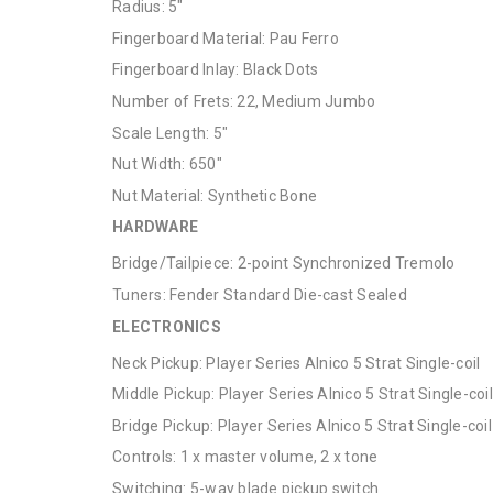
Radius: 5"
Fingerboard Material: Pau Ferro
Fingerboard Inlay: Black Dots
Number of Frets: 22, Medium Jumbo
Scale Length: 5"
Nut Width: 650"
Nut Material: Synthetic Bone
HARDWARE
Bridge/Tailpiece: 2-point Synchronized Tremolo
Tuners: Fender Standard Die-cast Sealed
ELECTRONICS
Neck Pickup: Player Series Alnico 5 Strat Single-coil
Middle Pickup: Player Series Alnico 5 Strat Single-coil
Bridge Pickup: Player Series Alnico 5 Strat Single-coil
Controls: 1 x master volume, 2 x tone
Switching: 5-way blade pickup switch