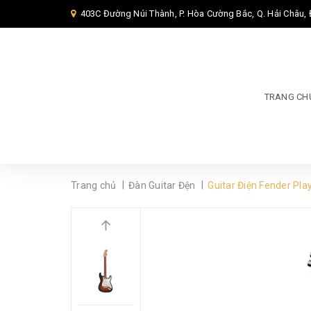
403C Đường Núi Thành, P. Hòa Cường Bắc, Q. Hải Châu,
TRANG CH
|
|
Trang chủ
Đàn Guitar Đện
Guitar Điện Fender Pla