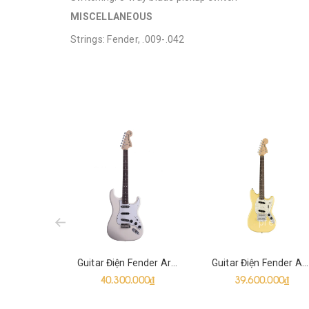
MISCELLANEOUS
Strings: Fender, .009-.042
prev
Guitar Điện Fender Artist Ritchie Blackmore Stratocaster SSS
Guitar Điện Fender American Performer Mustang SS
40.300.000₫
39.600.000₫