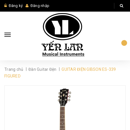
Đăng ký
Đăng nhập
|
|
Trang chủ
Đàn Guitar Đện
GUITAR ĐIỆN GIBSON ES-339
FIGURED