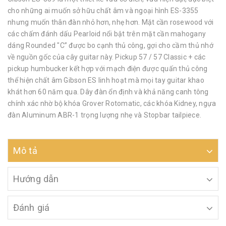
cho những ai muốn sở hữu chất âm và ngoại hình ES-3355
nhưng muốn thân đàn nhỏ hơn, nhẹ hơn. Mặt cần rosewood với
các chấm đánh dấu Pearloid nổi bật trên mặt cần mahogany
dáng Rounded "C” được bo cạnh thủ công, gợi cho cầm thủ nhớ
về nguồn gốc của cây guitar này. Pickup 57 / 57 Classic + các
pickup humbucker kết hợp với mạch điện được quấn thủ công
thể hiện chất âm Gibson ES linh hoạt mà mọi tay guitar khao
khát hơn 60 năm qua. Dây đàn ổn định và khả năng canh tông
chính xác nhờ bộ khóa Grover Rotomatic, các khóa Kidney, ngựa
đàn Aluminum ABR-1 trọng lượng nhẹ và Stopbar tailpiece.
Mô tả
Hướng dẫn
Đánh giá