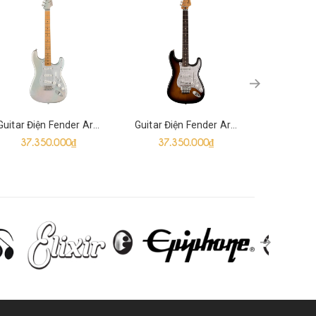
Guitar Điện Fender Artist H.E.R. Stratocaster SSS, Chrome Glow
Guitar Điện Fender Artist Dave Murray Stratocaster SSS, Tone Sunburst
37.350.000₫
37.350.000₫
37.3