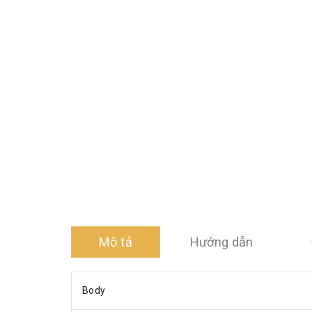
Mô tả
Hướng dẫn
Body