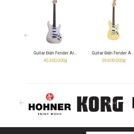
prev
Guitar Điện Fender Artist Ritchie Blackmore Stratocaster SSS
Guitar Điện Fender American Performer Mustang SS
40.300.000₫
39.600.000₫
prev