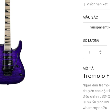
|
Viết nhận xét
MÀU SẮC
SỐ LƯỢNG:
MÔ TẢ:
Tremolo F
Ngựa đàn tremolo
chuyển cao độ tr
điều chỉnh JS34Q
lại sự ổn định kh
whammy nhiều.