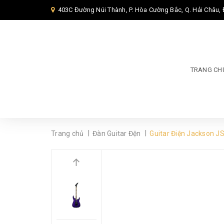
403C Đường Núi Thành, P. Hòa Cường Bắc, Q. Hải Châu,
TRANG CH
|
|
Trang chủ
Đàn Guitar Đện
Guitar Điện Jackson 