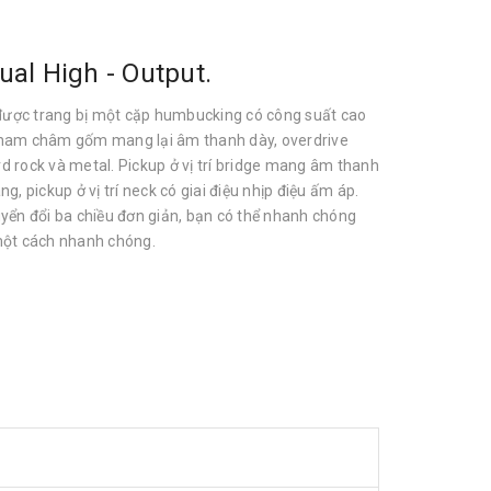
ual High - Output.
ược trang bị một cặp humbucking có công suất cao
 nam châm gốm mang lại âm thanh dày, overdrive
d rock và metal. Pickup ở vị trí bridge mang âm thanh
g, pickup ở vị trí neck có giai điệu nhịp điệu ấm áp.
uyển đổi ba chiều đơn giản, bạn có thể nhanh chóng
một cách nhanh chóng.