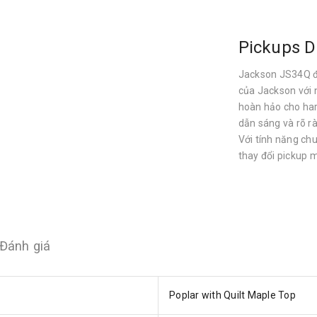
Pickups D
Jackson JS34Q đ
của Jackson với
hoàn hảo cho har
dẫn sáng và rõ ràn
Với tính năng ch
thay đổi pickup 
Đánh giá
Poplar with Quilt Maple Top