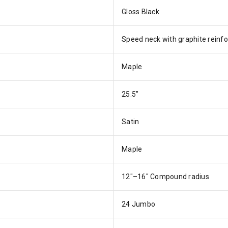
Gloss Black
Speed neck with graphite reinf
Maple
25.5"
Satin
Maple
12"–16" Compound radius
24 Jumbo