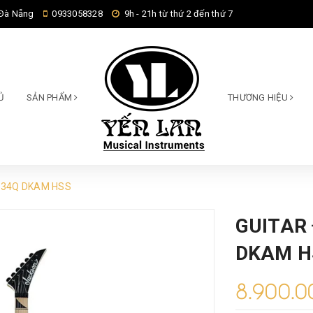
 Đà Nẵng
0933058328
9h - 21h từ thứ 2 đến thứ 7
Ủ
SẢN PHẨM
THƯƠNG HIỆU
JS34Q DKAM HSS
GUITAR
DKAM H
8.900.0