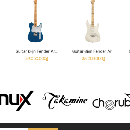
Guitar Điện Fender Artist J Mascis Telecaster SS, Bottle Rocket Blue Flake
Guitar Điện Fender Artist Ed O'Brien EOB Sustainer Stratocaster HSH, Olympic White
39.050.000₫
38.200.000₫