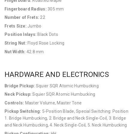
Fingerboard:
Roasted Maple
Fingerboard Radius:
305 mm
Number of Frets:
22
Frets Size:
Jumbo
Position Inlays:
Black Dots
String Nut:
Floyd Rose Locking
Nut Width:
42.8 mm
HARDWARE AND ELECTRONICS
Bridge Pickup:
Squier SQR Atomic Humbucking
Neck Pickup:
Squier SQR Atomic Humbucking
Controls:
Master Volume, Master Tone
Pickup Switching:
5-Position Blade, Special Switching: Position
1. Bridge Humbucking, 2. Bridge and Neck Single-Coil, 3. Bridge
and Neck Humbucking, 4. Neck Single-Coil, 5. Neck Humbucking
Pickup Configuration:
HH