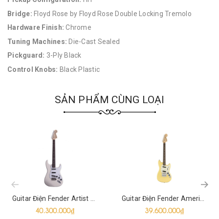
Bridge:
Floyd Rose by Floyd Rose Double Locking Tremolo
Hardware Finish:
Chrome
Tuning Machines:
Die-Cast Sealed
Pickguard:
3-Ply Black
Control Knobs:
Black Plastic
SẢN PHẨM CÙNG LOẠI
prev
Guitar Điện Fender Artist Ritchie Blackmore Stratocaster SSS
Guitar Điện Fender American Performer Mustang SS
40.300.000₫
39.600.000₫