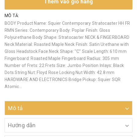
Thêm vào giỏ hàng
MÔ TẢ:
BODY Product Name: Squier Contemporary Stratocaster HH FR
RMN Series: Contemporary Body: Poplar Finish: Gloss
Polyurethane Body Shape: Stratocaster NECK & FINGERBOARD
Neck Material: Roasted Maple Neck Finish: Satin Urethane with
Gloss Headstock Face Neck Shape: ''C'' Scale Length: 610 mm
Fingerboard: Roasted Maple Fingerboard Radius: 305 mm
Number of Frets: 22 Frets Size: Jumbo Position Inlays: Black
Dots String Nut: Floyd Rose Locking Nut Width: 42.8 mm
HARDWARE AND ELECTRONICS Bridge Pickup: Squier SQR
Atomic...
Mô tả
Hướng dẫn