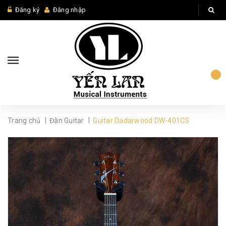
Đăng ký
Đăng nhập
|
|
Trang chủ
Đàn Guitar
Guitar Dadarwood DW-401CS