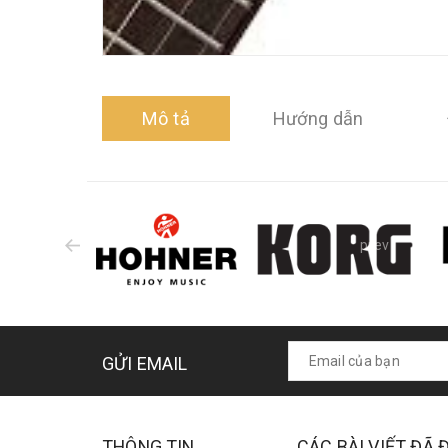
Mô tả
Hướng dẫn
prev
GỬI EMAIL
THÔNG TIN
CÁC BÀI VIẾT ĐÃ