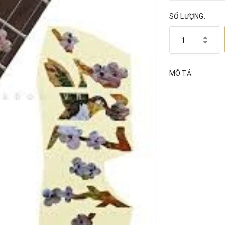
SỐ LƯỢNG:
MÔ TẢ: