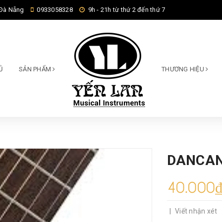
 Đà Nẵng
0933058328
9h - 21h từ thứ 2 đến thứ 7
Ủ
SẢN PHẨM
THƯƠNG HIỆU
DANCA
40.000
|
Viết nhận xét