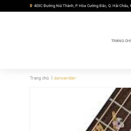
403C Đường Núi Thành, P. Hòa Cường Bắc, Q. Hải Châu,
TRANG CH
|
Trang chủ
dancandan