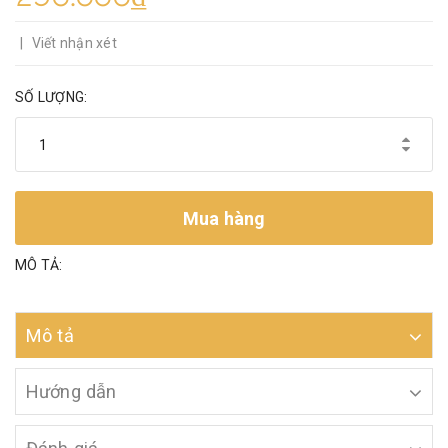
|
Viết nhận xét
SỐ LƯỢNG:
Mua hàng
MÔ TẢ:
Mô tả
Hướng dẫn