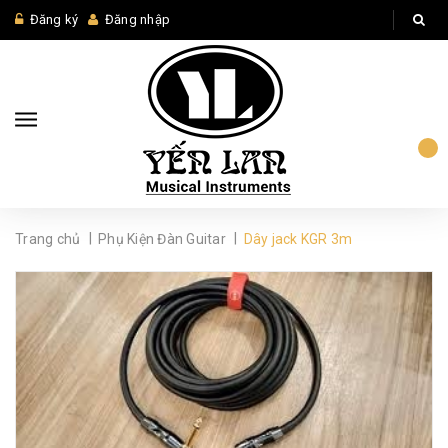
Đăng ký
Đăng nhập
|
|
Trang chủ
Phụ Kiện Đàn Guitar
Dây jack KGR 3m