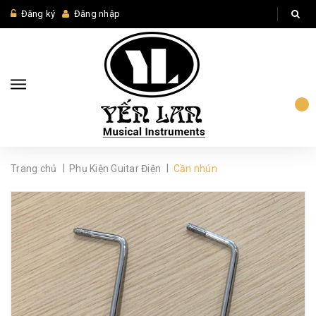
Đăng ký
Đăng nhập
|
|
Trang chủ
Phụ Kiện Guitar Điện
Cần nhún