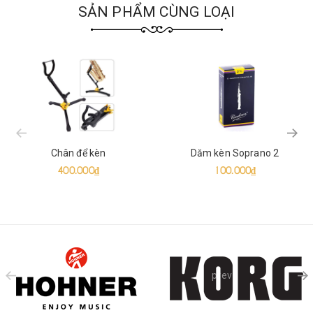
SẢN PHẨM CÙNG LOẠI
prev
Chân để kèn
Dăm kèn Soprano 2
400.000₫
100.000₫
prev