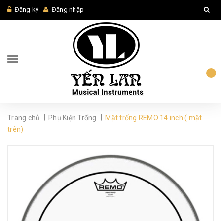
Đăng ký
Đăng nhập
|
|
Trang chủ
Phụ Kiện Trống
Mặt trống REMO 14 inch ( mặt
trên)