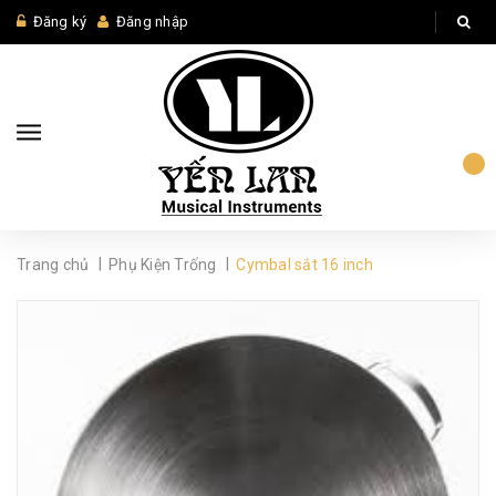
Đăng ký
Đăng nhập
|
|
Trang chủ
Phụ Kiện Trống
Cymbal sắt 16 inch