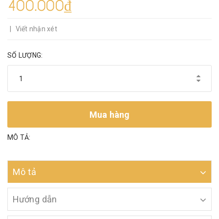
400.000₫
|
Viết nhận xét
SỐ LƯỢNG:
Mua hàng
MÔ TẢ:
Mô tả
Hướng dẫn