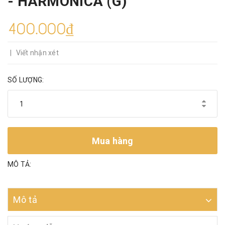
- HARMONICA (G)
400.000₫
|
Viết nhận xét
SỐ LƯỢNG:
Mua hàng
MÔ TẢ:
Mô tả