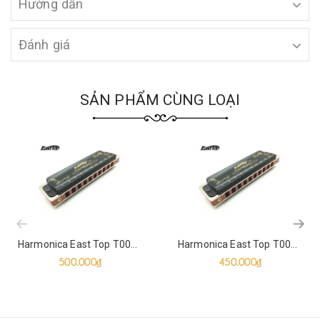
Hướng dẫn
Đánh giá
SẢN PHẨM CÙNG LOẠI
prev
Harmonica East Top T008K (Tone C, D, E, F, G, A, B)
Harmonica East Top T008K
500.000₫
450.000₫