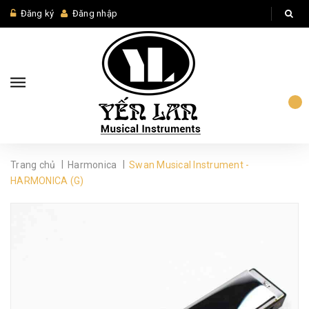
Đăng ký
Đăng nhập
|
|
Trang chủ
Harmonica
Swan Musical Instrument -
HARMONICA (G)