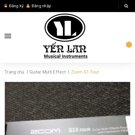
Đăng ký
Đăng nhập
|
|
Trang chủ
Guitar Multi Effect
Zoom G1-Four