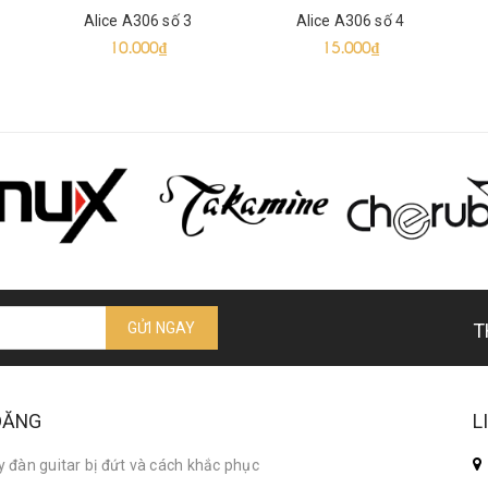
Alice A306 số 3
Alice A306 số 4
10.000₫
15.000₫
GỬI NGAY
T
 ĐĂNG
L
đàn guitar bị đứt và cách khắc phục