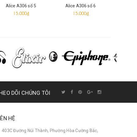
Alice A306 số 5
Alice A306 số 6
Alice 
15.000₫
15.000₫
20
HEO DÕI CHÚNG TÔI
IÊN HỆ
403C Đường Núi Thành, Phường Hòa Cường Bắc,