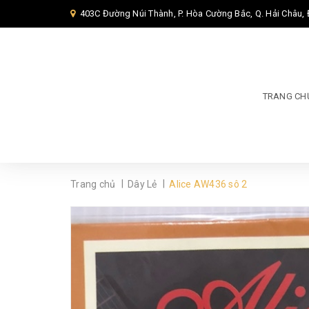
403C Đường Núi Thành, P. Hòa Cường Bắc, Q. Hải Châu,
TRANG CH
|
|
Trang chủ
Dây Lẻ
Alice AW436 sô 2