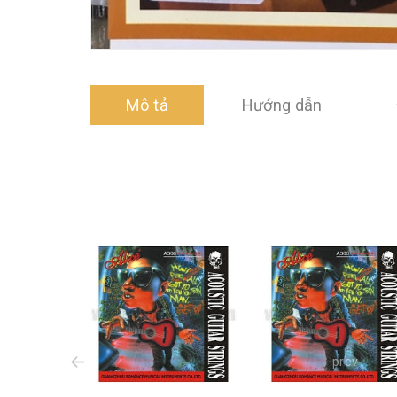
Mô tả
Hướng dẫn
prev