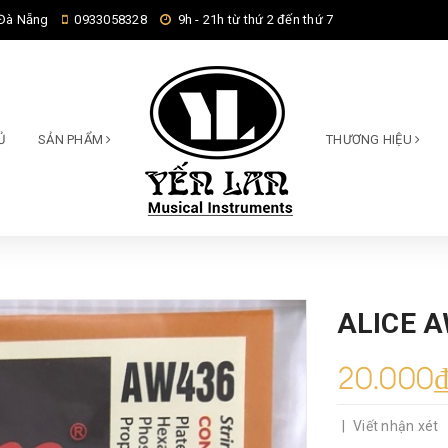
 Đà Nẵng
0933058328
9h - 21h từ thứ 2 đến thứ 7
Ủ
SẢN PHẨM
THƯƠNG HIỆU
ALICE A
20.000
|
Viết nhận xét