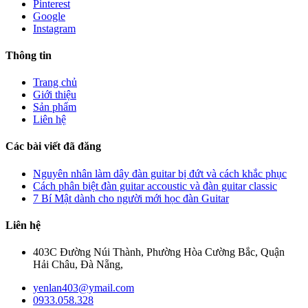
Pinterest
Google
Instagram
Thông tin
Trang chủ
Giới thiệu
Sản phẩm
Liên hệ
Các bài viết đã đăng
Nguyên nhân làm dây đàn guitar bị đứt và cách khắc phục
Cách phân biệt đàn guitar accoustic và đàn guitar classic
7 Bí Mật dành cho người mới học đàn Guitar
Liên hệ
403C Đường Núi Thành, Phường Hòa Cường Bắc, Quận
Hải Châu, Đà Nẵng,
yenlan403@ymail.com
0933.058.328