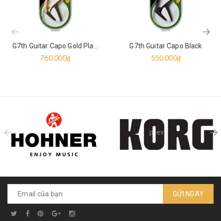
prev
G7th Guitar Capo Gold Plated
G7th Guitar Capo Black
760.000₫
550.000₫
prev
GỬI NGAY