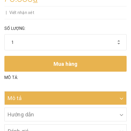
|
Viết nhận xét
SỐ LƯỢNG:
Mua hàng
MÔ TẢ:
Mô tả
Hướng dẫn