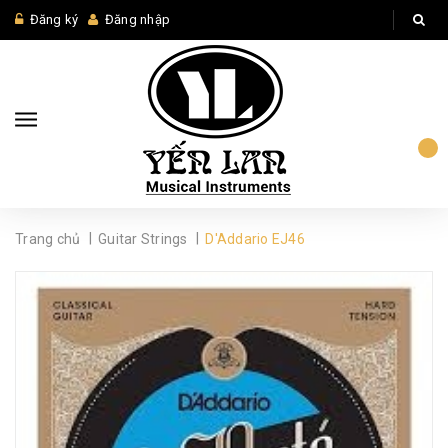
Đăng ký
Đăng nhập
|
|
Trang chủ
Guitar Strings
D'Addario EJ46