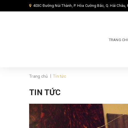
403C Đường Núi Thành, P. Hòa Cường Bắc, Q. Hải Châu,
TRANG CH
|
Trang chủ
Tin tức
TIN TỨC