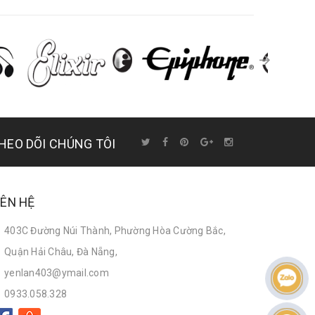
HEO DÕI CHÚNG TÔI
IÊN HỆ
403C Đường Núi Thành, Phường Hòa Cường Bắc,
Quận Hải Châu, Đà Nẵng,
yenlan403@ymail.com
0933.058.328