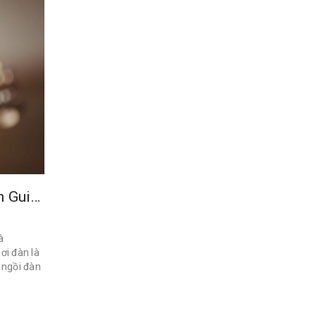
7 Bí Mật dành cho người mới học đàn Guitar
à
ơi đàn là
ế ngồi đàn