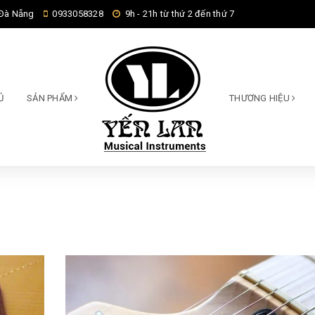
 Đà Nẵng
0933058328
9h - 21h từ thứ 2 đến thứ 7
Ủ
SẢN PHẨM
THƯƠNG HIỆU