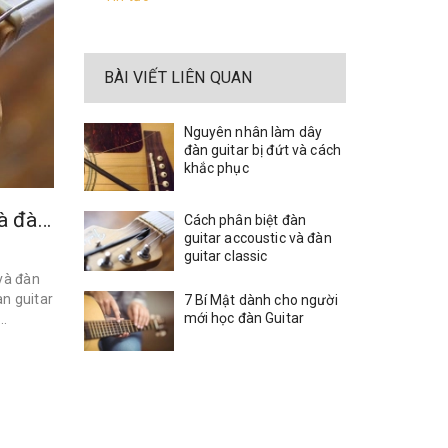
BÀI VIẾT LIÊN QUAN
Nguyên nhân làm dây
đàn guitar bị đứt và cách
khắc phục
Cách phân biệt đàn guitar accoustic và đàn guitar classic
Cách phân biệt đàn
guitar accoustic và đàn
guitar classic
 và đàn
àn guitar
7 Bí Mật dành cho người
mới học đàn Guitar
..