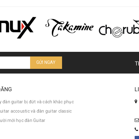
GỬI NGAY
T
 ĐĂNG
L
đàn guitar bị đứt và cách khắc phục
itar accoustic và đàn guitar classic
ười mới học đàn Guitar